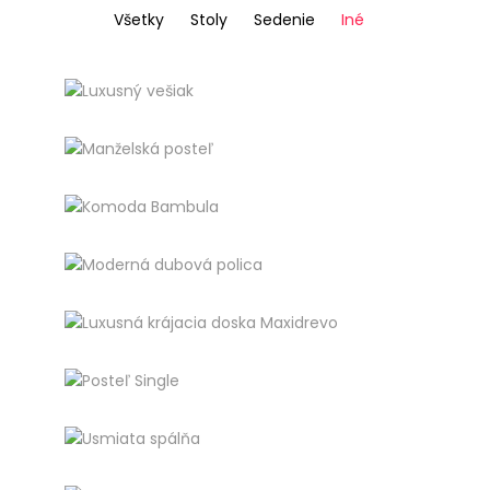
Všetky
Stoly
Sedenie
Iné
Luxusný vešiak
Iné
Manželská posteľ
Iné
Komoda Bambula
Iné
Moderná dubová polica
Iné
Luxusná krájacia doska
Maxidrevo
Iné
Posteľ Single
Iné
Usmiata spálňa
Iné