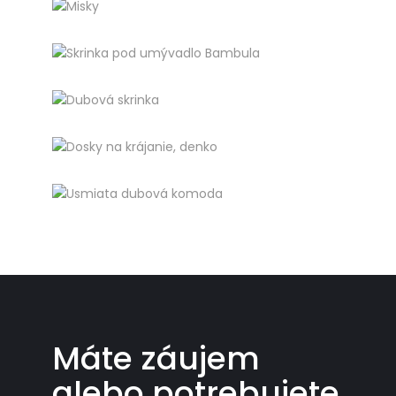
Misky
Iné
Skrinka pod umývadlo Bambula
Iné
Dubová skrinka
Iné
Dosky na krájanie, denko
Iné
Usmiata dubová komoda
Iné
Máte záujem
alebo potrebujete